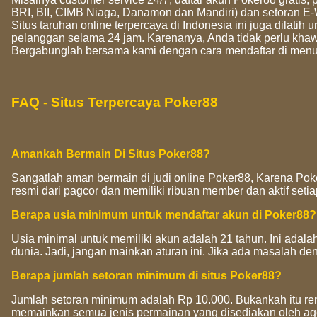
BRI, BII, CIMB Niaga, Danamon dan Mandiri) dan setoran E-Wa
Situs taruhan online terpercaya di Indonesia ini juga dilatih
pelanggan selama 24 jam. Karenanya, Anda tidak perlu khawati
Bergabunglah bersama kami dengan cara mendaftar di menu 
FAQ - Situs Terpercaya Poker88
Amankah Bermain Di Situs Poker88?
Sangatlah aman bermain di judi online Poker88, Karena Po
resmi dari pagcor dan memiliki ribuan member dan aktif setia
Berapa usia minimum untuk mendaftar akun di Poker88?
Usia minimal untuk memiliki akun adalah 21 tahun. Ini adala
dunia. Jadi, jangan mainkan aturan ini. Jika ada masalah de
Berapa jumlah setoran minimum di situs Poker88?
Jumlah setoran minimum adalah Rp 10.000. Bukankah itu r
memainkan semua jenis permainan yang disediakan oleh ag