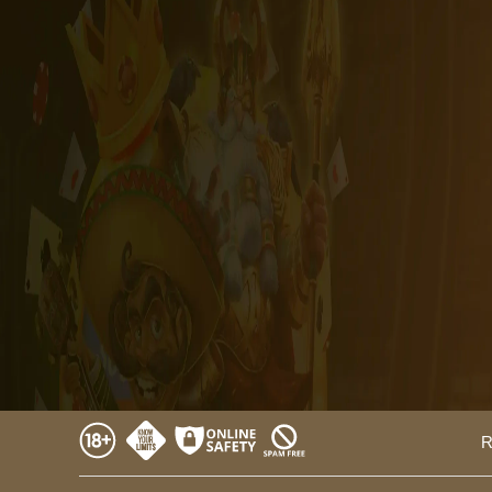
INFO
POKER88
Link
Alternatif
Download
Aplikasi
Mobile
R