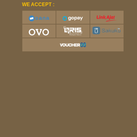
WE ACCEPT :