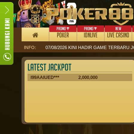
Live
Chat
PROMO
PROMO
NEW
poker88official
POKER
IDNLIVE
LIVE CASINO
INFO:
07/08/2026
KINI HADIR GAME TERBARU JOKERC
poker88_ofc
LATEST JACKPOT
pkrr88.ofc
I99AAIUED***
2,000,000
+6287746312792
kedaipk88ofc
pk88_ofc
OFFICIAL_POKER88