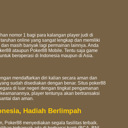
lihan nomor 1 bagi para kalangan player judi di
taruhan online yang sangat lengkap dan memiliki
kan dan masih banyak lagi permainan lainnya. Anda
ker88 ataupun Poker88 Mobile. Tentu saja game
untuk beroperasi di Indonesia maupun di Asia.
gan mendaftarkan diri kalian secara aman dan
yang sudah disediakan dengan benar. Situs poker88
 negara di luar negeri dengan tingkat pengamanan
ga keamanannya, player tentunya akan bertransaksi
santai dan aman.
donesia, Hadiah Berlimpah
 Poker88 menyediakan segala fasilitas terbaik.
pilihan terbanyak ada di berbagai bank (BCA, BNI,