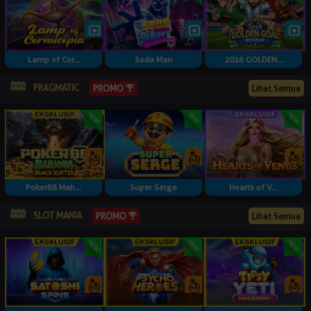
Lamp of Cor...
Soda Man
2026 GOLDEN...
PRAGMATIC
Lihat Semua
PROMO
Poker88 Mah...
Super Serge
Hearts of V...
SLOT MANIA
Lihat Semua
PROMO