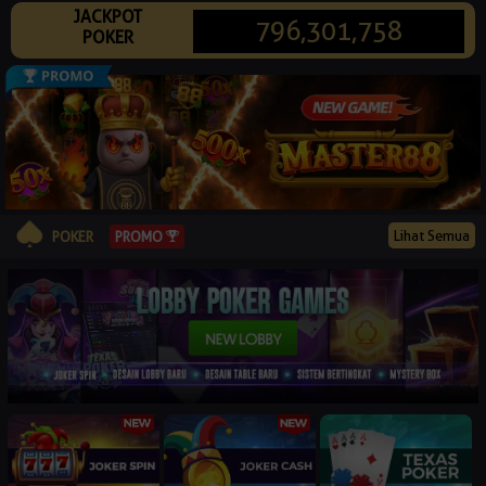
JACKPOT
© 2026 hobimainpkr88.co. All Rights Reserved | 18+
796,301,758
POKER
Lihat Semua
PROMO
POKER