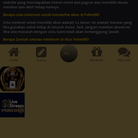
website yang mendapatkan lisensi resmi dari pagcor dan memiliki ribuan
member dan aktif setiap harinya.
Berapa usia minimum untuk mendaftar akun di Poker88?
Usia minimal untuk memiliki akun adalah 21 tahun. Ini adalah standar yang
kita gunakan untuk hidup di seluruh dunia. Jadi, jangan mainkan aturan ini.
Jika ada masalah dengan usia, kami tidak akan bertanggung jawab.
Berapa jumlah setoran minimum di situs Poker88?
Jumlah setoran minimum adalah Rp 10.000. Bukankah itu rendah? Dengan
uang yang begitu banyak, Anda bisa memainkan semua jenis permainan
yang disediakan oleh agen judi online POKER88.
HOME
Daftar
PROMOSI
LIVE CHAT
Cara Pembayaran:
Dukungan Perangkat :
Keamanan Terjamin :
© 2026 Poker88. All Rights Reserved | 18+