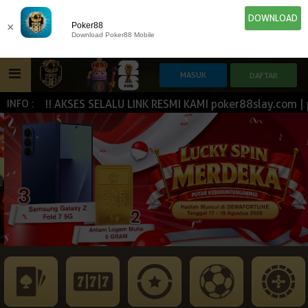
DOWNLOAD
×
Poker88
Download Poker88 Mobile
 !!! AKSES SELALU LINK RESMI KAMI poker88slay.com | pk88
INFO :
HOME
IDN E-LOTTERY
POKER
SLOT GAME
NEW
NEW
SPORTBOOK
LIVE CASINO
IDNLIVE
NEW
ESPORTS
TOGEL
ARCADE
NEW
NEW
NEW
TEMBAK IKAN
IDNRAFFLE
IDNTRADE