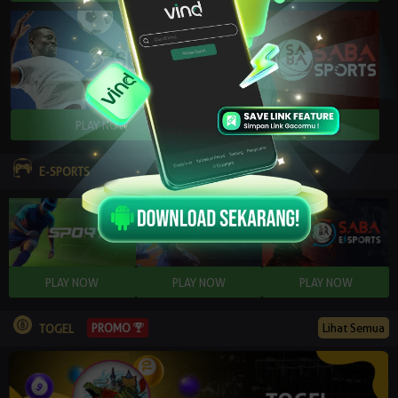
E-SPORTS
Lihat Semua
PROMO
TOGEL