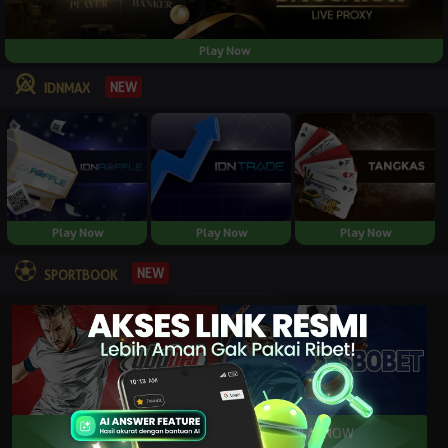
Play Now
NEW
IDNMAX
Play Now
Play Now
Play Now
NEW
SPORTBOOK