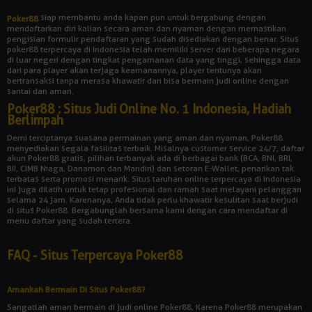
siap membantu anda kapan pun untuk bergabung dengan
Poker88
mendaftarkan diri kalian secara aman dan nyaman dengan memastikan
pengisian formulir pendaftaran yang sudah disediakan dengan benar. Situs
poker88 terpercaya di Indonesia telah memiliki server dari beberapa negara
di luar negeri dengan tingkat pengamanan data yang tinggi, sehingga data
dari para player akan terjaga keamanannya, player tentunya akan
bertransaksi tanpa merasa khawatir dan bisa bermain judi online dengan
santai dan aman.
Poker88 : Situs Judi Online No. 1 Indonesia, Hadiah
Berlimpah
Demi terciptanya suasana permainan yang aman dan nyaman, Poker88
menyediakan segala fasilitas terbaik. Misalnya customer service 24/7, daftar
akun Poker88 gratis, pilihan terbanyak ada di berbagai bank (BCA, BNI, BRI,
BII, CIMB Niaga, Danamon dan Mandiri) dan setoran E-Wallet, penarikan tak
terbatas serta promosi menarik. Situs taruhan online terpercaya di Indonesia
ini juga dilatih untuk tetap profesional dan ramah saat melayani pelanggan
selama 24 jam. Karenanya, Anda tidak perlu khawatir kesulitan saat berjudi
di situs Poker88. Bergabunglah bersama kami dengan cara mendaftar di
menu daftar yang sudah tertera.
FAQ - Situs Terpercaya Poker88
Amankah Bermain Di Situs Poker88?
Sangatlah aman bermain di judi online Poker88, Karena Poker88 merupakan