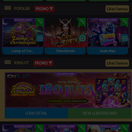
POPULAR
Lihat Semua
PROMO
Lamp of Cor...
Chinchirorin
Soda Man
IDNSLOT
Lihat Semua
PROMO