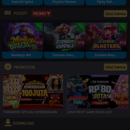
Satoshi Spins
Psycho Heroes
Tipsy Yeti ...
PGSOFT
Lihat Semua
PROMO
Monkeys Wil...
Tornado Ram...
Zombie Blas...
Lihat Semua
PROMOTION
TURNAMEN SPECIAL KEMERDEKAAN
CASH DROP GAME EKSKLUSIF
DOWNLOAD