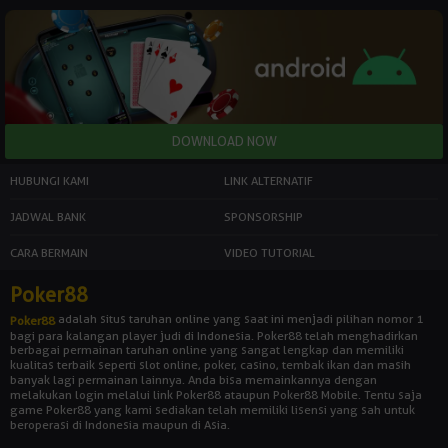
HUBUNGI KAMI
LINK ALTERNATIF
JADWAL BANK
SPONSORSHIP
CARA BERMAIN
VIDEO TUTORIAL
Poker88
adalah situs taruhan online yang saat ini menjadi pilihan nomor 1
Poker88
bagi para kalangan player judi di Indonesia. Poker88 telah menghadirkan
berbagai permainan taruhan online yang sangat lengkap dan memiliki
kualitas terbaik seperti slot online, poker, casino, tembak ikan dan masih
banyak lagi permainan lainnya. Anda bisa memainkannya dengan
melakukan login melalui link Poker88 ataupun Poker88 Mobile. Tentu saja
game Poker88 yang kami sediakan telah memiliki lisensi yang sah untuk
beroperasi di Indonesia maupun di Asia.