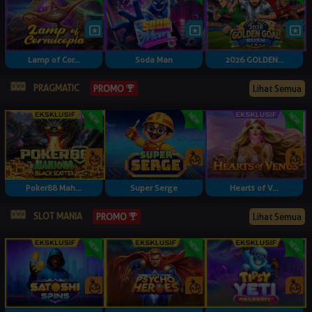
Lamp of Cor...
Soda Man
2026 GOLDEN...
PRAGMATIC
Lihat Semua
PROMO
Poker88 Mah...
Super Serge
Hearts of V...
SLOT MANIA
Lihat Semua
PROMO