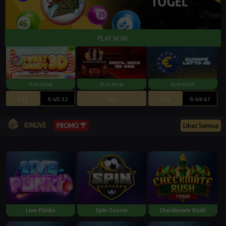
335
6:48:10
361
502
6:49:46
IDNLIVE
Lihat Semua
PROMO
Live Plinko
Spin Soccer
Checkmate Rush