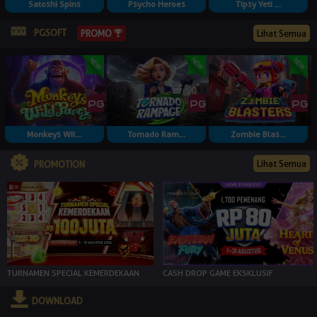
Satoshi Spins
Psycho Heroes
Tipsy Yeti ...
PGSOFT
Lihat Semua
PROMO
Monkeys Wil...
Tornado Ram...
Zombie Blas...
Lihat Semua
PROMOTION
TURNAMEN SPECIAL KEMERDEKAAN
CASH DROP GAME EKSKLUSIF
DOWNLOAD