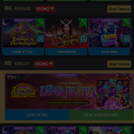
POPULAR
Lihat Semua
PROMO
Lamp of Cor...
Chinchirorin
Soda Man
IDNSLOT
Lihat Semua
PROMO