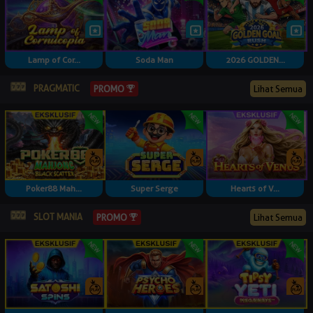
Lamp of Cor...
Soda Man
2026 GOLDEN...
PRAGMATIC
Lihat Semua
PROMO
Poker88 Mah...
Super Serge
Hearts of V...
SLOT MANIA
Lihat Semua
PROMO