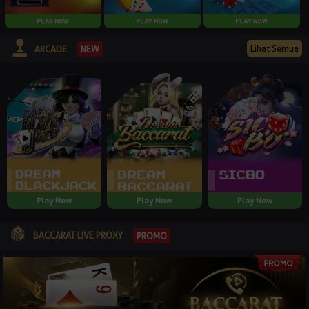
Lihat Semua
NEW
ARCADE
Play Now
Play Now
Play Now
BACCARAT LIVE PROXY
PROMO