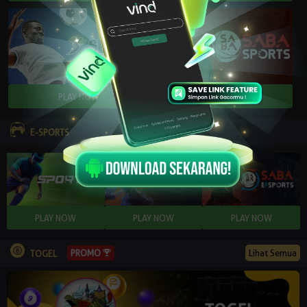
E-SPORTS
Lihat Semua
PROMO
TOGEL