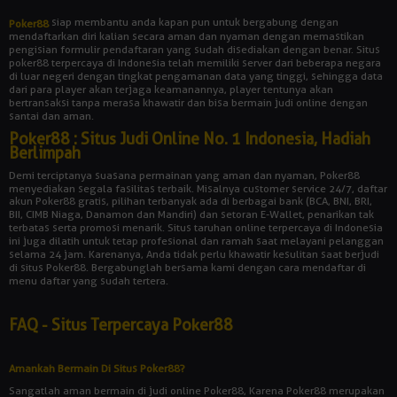
siap membantu anda kapan pun untuk bergabung dengan
Poker88
mendaftarkan diri kalian secara aman dan nyaman dengan memastikan
pengisian formulir pendaftaran yang sudah disediakan dengan benar. Situs
poker88 terpercaya di Indonesia telah memiliki server dari beberapa negara
di luar negeri dengan tingkat pengamanan data yang tinggi, sehingga data
dari para player akan terjaga keamanannya, player tentunya akan
bertransaksi tanpa merasa khawatir dan bisa bermain judi online dengan
santai dan aman.
Poker88 : Situs Judi Online No. 1 Indonesia, Hadiah
Berlimpah
Demi terciptanya suasana permainan yang aman dan nyaman, Poker88
menyediakan segala fasilitas terbaik. Misalnya customer service 24/7, daftar
akun Poker88 gratis, pilihan terbanyak ada di berbagai bank (BCA, BNI, BRI,
BII, CIMB Niaga, Danamon dan Mandiri) dan setoran E-Wallet, penarikan tak
terbatas serta promosi menarik. Situs taruhan online terpercaya di Indonesia
ini juga dilatih untuk tetap profesional dan ramah saat melayani pelanggan
selama 24 jam. Karenanya, Anda tidak perlu khawatir kesulitan saat berjudi
di situs Poker88. Bergabunglah bersama kami dengan cara mendaftar di
menu daftar yang sudah tertera.
FAQ - Situs Terpercaya Poker88
Amankah Bermain Di Situs Poker88?
Sangatlah aman bermain di judi online Poker88, Karena Poker88 merupakan