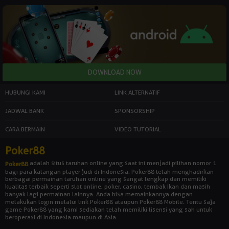
HUBUNGI KAMI
LINK ALTERNATIF
JADWAL BANK
SPONSORSHIP
CARA BERMAIN
VIDEO TUTORIAL
Poker88
adalah situs taruhan online yang saat ini menjadi pilihan nomor 1
Poker88
bagi para kalangan player judi di Indonesia. Poker88 telah menghadirkan
berbagai permainan taruhan online yang sangat lengkap dan memiliki
kualitas terbaik seperti slot online, poker, casino, tembak ikan dan masih
banyak lagi permainan lainnya. Anda bisa memainkannya dengan
melakukan login melalui link Poker88 ataupun Poker88 Mobile. Tentu saja
game Poker88 yang kami sediakan telah memiliki lisensi yang sah untuk
beroperasi di Indonesia maupun di Asia.