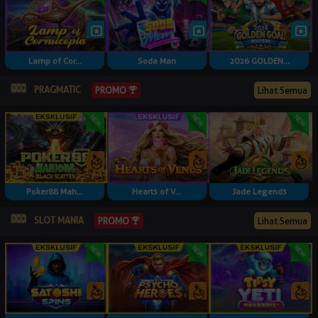
Lamp of Cor...
Soda Man
2026 GOLDEN...
PRAGMATIC
Lihat Semua
PROMO
Poker88 Mah...
Hearts of V...
Jade Legends
SLOT MANIA
Lihat Semua
PROMO