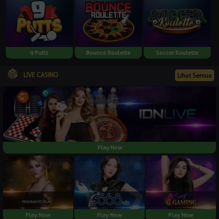
9 Putts
Bounce Roulette
Soccer Roulette
LIVE CASINO
Lihat Semua
Play Now
Play Now
Play Now
Play Now