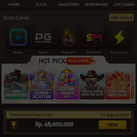
POKER
SLOTS
IDNLOTTERY
SPORTBOOKS
LIVE CASINO
NEW
Slots Game
Lihat Semua
TANGKAS
RTP
DEPOSIT
WITHDRAW
Idnslot
Pgsoft
Pragmatic
Slot Mania
No Limit City
HOT PICK
PROMOSI
RTP up to 97%
DOWNLOAD
REFERRAL
JACKPOT
Tournament Poker Prizes
07 August 2026
VIP MEMBER
Rp. 48,000,000
HUBUNGI KAMI