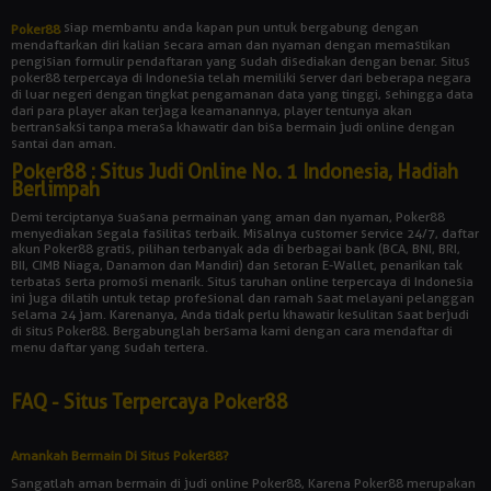
siap membantu anda kapan pun untuk bergabung dengan
Poker88
mendaftarkan diri kalian secara aman dan nyaman dengan memastikan
pengisian formulir pendaftaran yang sudah disediakan dengan benar. Situs
poker88 terpercaya di Indonesia telah memiliki server dari beberapa negara
di luar negeri dengan tingkat pengamanan data yang tinggi, sehingga data
dari para player akan terjaga keamanannya, player tentunya akan
bertransaksi tanpa merasa khawatir dan bisa bermain judi online dengan
santai dan aman.
Poker88 : Situs Judi Online No. 1 Indonesia, Hadiah
Berlimpah
Demi terciptanya suasana permainan yang aman dan nyaman, Poker88
menyediakan segala fasilitas terbaik. Misalnya customer service 24/7, daftar
akun Poker88 gratis, pilihan terbanyak ada di berbagai bank (BCA, BNI, BRI,
BII, CIMB Niaga, Danamon dan Mandiri) dan setoran E-Wallet, penarikan tak
terbatas serta promosi menarik. Situs taruhan online terpercaya di Indonesia
ini juga dilatih untuk tetap profesional dan ramah saat melayani pelanggan
selama 24 jam. Karenanya, Anda tidak perlu khawatir kesulitan saat berjudi
di situs Poker88. Bergabunglah bersama kami dengan cara mendaftar di
menu daftar yang sudah tertera.
FAQ - Situs Terpercaya Poker88
Amankah Bermain Di Situs Poker88?
Sangatlah aman bermain di judi online Poker88, Karena Poker88 merupakan