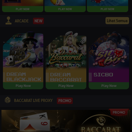
Lihat Semua
NEW
ARCADE
Play Now
Play Now
Play Now
BACCARAT LIVE PROXY
PROMO