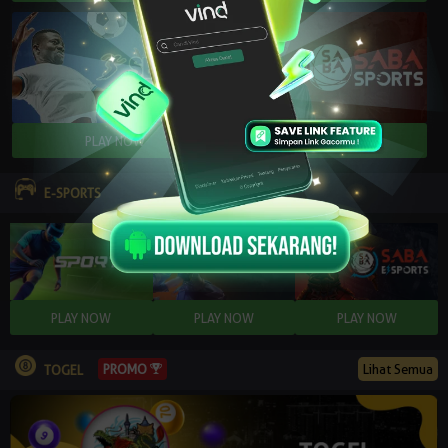
E-SPORTS
Lihat Semua
PROMO
TOGEL