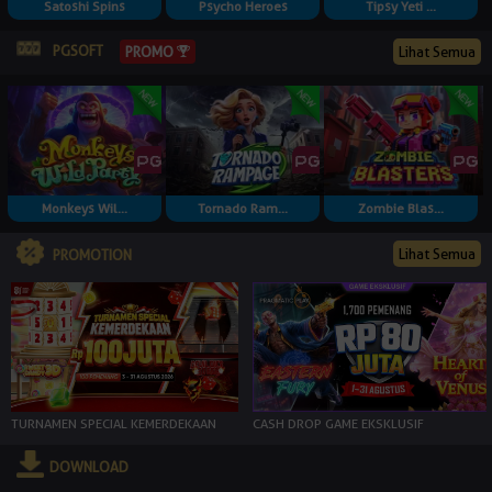
Satoshi Spins
Psycho Heroes
Tipsy Yeti ...
PGSOFT
Lihat Semua
PROMO
Monkeys Wil...
Tornado Ram...
Zombie Blas...
Lihat Semua
PROMOTION
TURNAMEN SPECIAL KEMERDEKAAN
CASH DROP GAME EKSKLUSIF
DOWNLOAD