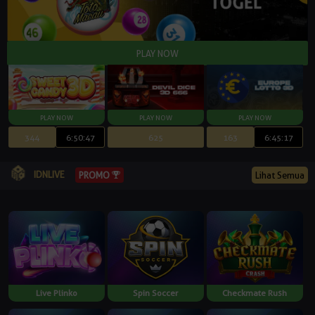
344
6:50:46
625
163
6:45:16
IDNLIVE
Lihat Semua
PROMO
Live Plinko
Spin Soccer
Checkmate Rush