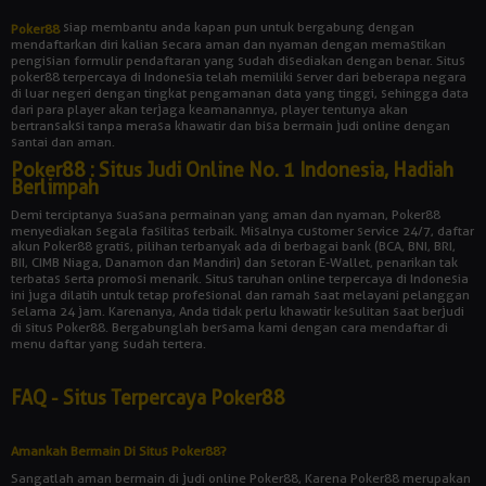
siap membantu anda kapan pun untuk bergabung dengan
Poker88
mendaftarkan diri kalian secara aman dan nyaman dengan memastikan
pengisian formulir pendaftaran yang sudah disediakan dengan benar. Situs
poker88 terpercaya di Indonesia telah memiliki server dari beberapa negara
di luar negeri dengan tingkat pengamanan data yang tinggi, sehingga data
dari para player akan terjaga keamanannya, player tentunya akan
bertransaksi tanpa merasa khawatir dan bisa bermain judi online dengan
santai dan aman.
Poker88 : Situs Judi Online No. 1 Indonesia, Hadiah
Berlimpah
Demi terciptanya suasana permainan yang aman dan nyaman, Poker88
menyediakan segala fasilitas terbaik. Misalnya customer service 24/7, daftar
akun Poker88 gratis, pilihan terbanyak ada di berbagai bank (BCA, BNI, BRI,
BII, CIMB Niaga, Danamon dan Mandiri) dan setoran E-Wallet, penarikan tak
terbatas serta promosi menarik. Situs taruhan online terpercaya di Indonesia
ini juga dilatih untuk tetap profesional dan ramah saat melayani pelanggan
selama 24 jam. Karenanya, Anda tidak perlu khawatir kesulitan saat berjudi
di situs Poker88. Bergabunglah bersama kami dengan cara mendaftar di
menu daftar yang sudah tertera.
FAQ - Situs Terpercaya Poker88
Amankah Bermain Di Situs Poker88?
Sangatlah aman bermain di judi online Poker88, Karena Poker88 merupakan