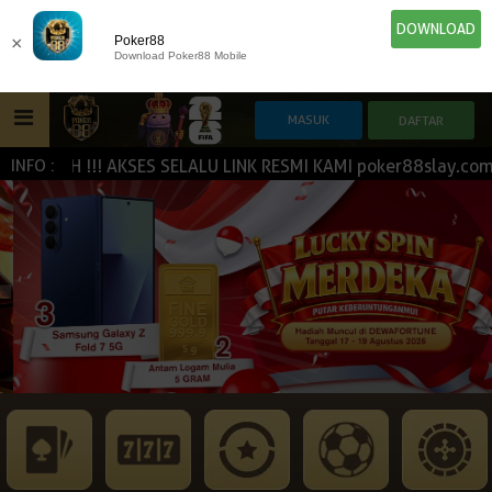
DOWNLOAD
×
Poker88
Download Poker88 Mobile
ASH !!! AKSES SELALU LINK RESMI KAMI poker88slay.com | p
INFO :
HOME
IDN E-LOTTERY
POKER
SLOT GAME
NEW
NEW
SPORTBOOK
LIVE CASINO
IDNLIVE
NEW
ESPORTS
TOGEL
ARCADE
NEW
NEW
NEW
TEMBAK IKAN
IDNRAFFLE
IDNTRADE