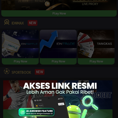
Play Now
NEW
IDNMAX
Play Now
Play Now
Play Now
NEW
SPORTBOOK