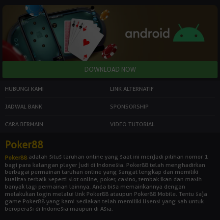
HUBUNGI KAMI
LINK ALTERNATIF
JADWAL BANK
SPONSORSHIP
CARA BERMAIN
VIDEO TUTORIAL
Poker88
adalah situs taruhan online yang saat ini menjadi pilihan nomor 1
Poker88
bagi para kalangan player judi di Indonesia. Poker88 telah menghadirkan
berbagai permainan taruhan online yang sangat lengkap dan memiliki
kualitas terbaik seperti slot online, poker, casino, tembak ikan dan masih
banyak lagi permainan lainnya. Anda bisa memainkannya dengan
melakukan login melalui link Poker88 ataupun Poker88 Mobile. Tentu saja
game Poker88 yang kami sediakan telah memiliki lisensi yang sah untuk
beroperasi di Indonesia maupun di Asia.