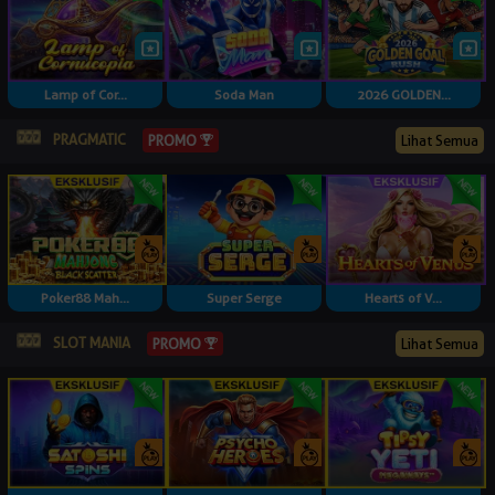
Lamp of Cor...
Soda Man
2026 GOLDEN...
PRAGMATIC
Lihat Semua
PROMO
Poker88 Mah...
Super Serge
Hearts of V...
SLOT MANIA
Lihat Semua
PROMO